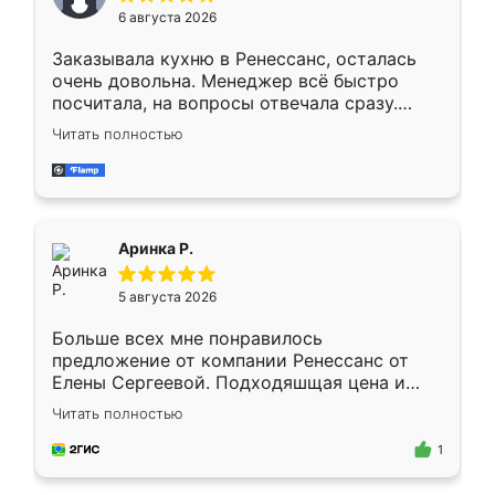
Мне нравится ,если что-то потребуется из
6 августа 2026
мебели буду заказывать только здесь.
Заказывала кухню в Ренессанс, осталась
очень довольна. Менеджер всё быстро
посчитала, на вопросы отвечала сразу.
Замерщик приехал в субботу, подошёл к
Читать полностью
делу со всей ответственностью. Собрали
за день, ребята работали аккуратно, даже
пыли почти не было. Качество отличное,
ящики ходят плавно, ничего не скрипит.
Всё подошло как влитое.
Аринка Р.
5 августа 2026
Больше всех мне понравилось
предложение от компании Ренессанс от
Елены Сергеевой. Подходяшщая цена и
короткие сроки изготовления. Приехавший
Читать полностью
для замера сотрудник Владислав
предложил по моему эскизу самый
1
подходящий вариант шкафа. Немного его
видоизменил, получилось даже лучше, чем