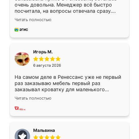
очень довольна. Менеджер всё быстро
посчитала, на вопросы отвечала сразу.
Замерщик приехал в субботу, подошёл к
Читать полностью
делу со всей ответственностью. Собрали
за день, ребята работали аккуратно, даже
пыли почти не было. Качество отличное,
ящики ходят плавно, ничего не скрипит.
Всё подошло как влитое.
Игорь М.
6 августа 2026
На самом деле в Ренессанс уже не первый
раз заказываю мебель первый раз
заказывал кроватку для маленького
ребёнка при его рождении ,во второй раз
Читать полностью
заказал шкаф-купе. По качеству очень
хорошее сборка достаточно быстрая,
также адекватные цены. До этого
сравнивал с разными конкурентами в этом
сегменте ,выбор у конкурентов куда
Мальвина
меньше, здесь же он более разнообразный.