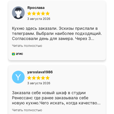
я хотела.
Ярослава
3 августа 2026
Кухню здесь заказали. Эскизы прислали в
телеграмм. Выбрали наиболее подходящий.
Согласовали день для замера. Через 3
недели кухня была уже готова. Остались
Читать полностью
довольны работой. Спасибо Ренессанс
мебель за качественную работу!
yaroslava1986
3 августа 2026
Заказала себе новый шкаф в студии
Ренессанс где ранее заказывала себе
новую кухню.Чего искать, когда качеством
вполне довольна. Служит кухня уже почти
Читать полностью
два года, нареканий нет.