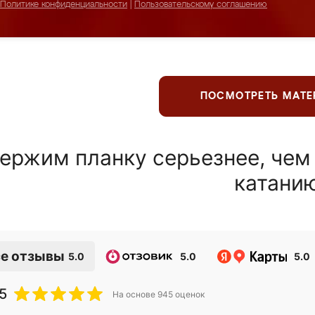
Политике конфиденциальности
|
Пользовательскому соглашению
ПОСМОТРЕТЬ МАТ
ержим планку серьезнее, чем
катани
е отзывы
5.0
5.0
5.0
5
На основе
945
оценок