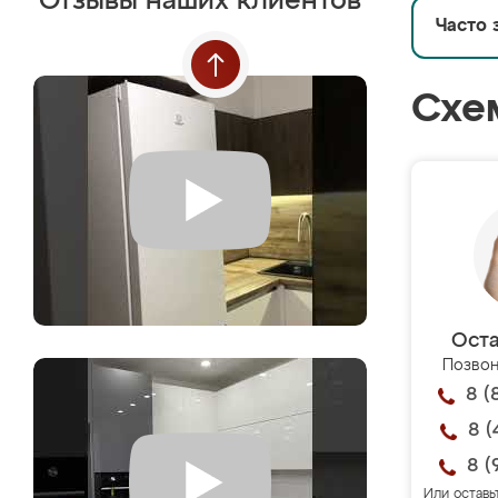
Отзывы наших клиентов
Часто 
Схе
Оста
Позвон
8 (
8 (
8 (
Или оставь