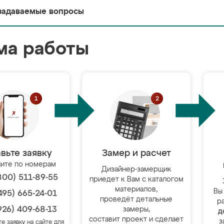
задаваемые вопросы
ма работы
вьте заявку
Замер и расчет
ите по номерам
Дизайнер-замерщик
800) 511-89-55
приедет к Вам с каталогом
материалов,
Вы
495) 665-24-01
проведёт детальные
р
926) 409-68-13
замеры,
д
составит проект и сделает
з
те заявку на сайте для