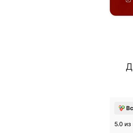
Д
Вс
5.0
из 