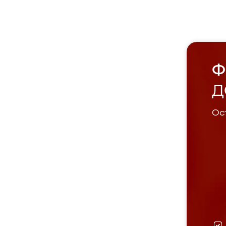
Ф
Д
Ост