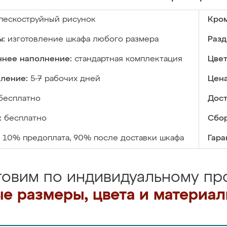
пескоструйный рисунок
Кром
ы:
изготовление шкафа любого размера
Разд
ннее наполнение:
стандартная комплектация
Цвет
вление:
5-7 рабочих дней
Цена
бесплатно
Дост
:
бесплатно
Сбор
10% предоплата, 90% после доставки шкафа
Гара
товим по индивидуальному про
е размеры, цвета и материа