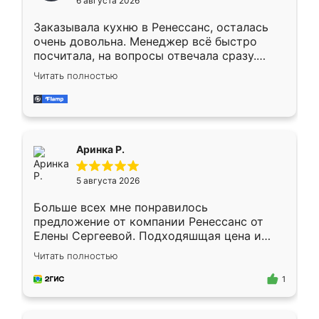
6 августа 2026
мебели буду заказывать только здесь.
Заказывала кухню в Ренессанс, осталась
очень довольна. Менеджер всё быстро
посчитала, на вопросы отвечала сразу.
Замерщик приехал в субботу, подошёл к
Читать полностью
делу со всей ответственностью. Собрали
за день, ребята работали аккуратно, даже
пыли почти не было. Качество отличное,
ящики ходят плавно, ничего не скрипит.
Всё подошло как влитое.
Аринка Р.
5 августа 2026
Больше всех мне понравилось
предложение от компании Ренессанс от
Елены Сергеевой. Подходяшщая цена и
короткие сроки изготовления. Приехавший
Читать полностью
для замера сотрудник Владислав
предложил по моему эскизу самый
1
подходящий вариант шкафа. Немного его
видоизменил, получилось даже лучше, чем