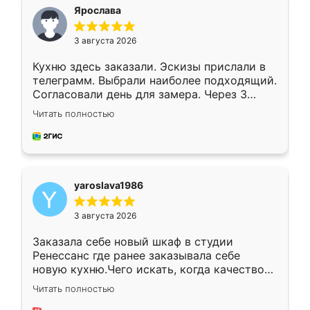
я хотела.
Ярослава
3 августа 2026
Кухню здесь заказали. Эскизы прислали в
телеграмм. Выбрали наиболее подходящий.
Согласовали день для замера. Через 3
недели кухня была уже готова. Остались
Читать полностью
довольны работой. Спасибо Ренессанс
мебель за качественную работу!
yaroslava1986
3 августа 2026
Заказала себе новый шкаф в студии
Ренессанс где ранее заказывала себе
новую кухню.Чего искать, когда качеством
вполне довольна. Служит кухня уже почти
Читать полностью
два года, нареканий нет.