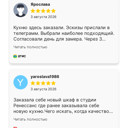
я хотела.
Ярослава
3 августа 2026
Кухню здесь заказали. Эскизы прислали в
телеграмм. Выбрали наиболее подходящий.
Согласовали день для замера. Через 3
недели кухня была уже готова. Остались
Читать полностью
довольны работой. Спасибо Ренессанс
мебель за качественную работу!
yaroslava1986
3 августа 2026
Заказала себе новый шкаф в студии
Ренессанс где ранее заказывала себе
новую кухню.Чего искать, когда качеством
вполне довольна. Служит кухня уже почти
Читать полностью
два года, нареканий нет.