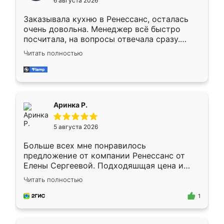
6 августа 2026
мебели буду заказывать только здесь.
Заказывала кухню в Ренессанс, осталась
очень довольна. Менеджер всё быстро
посчитала, на вопросы отвечала сразу.
Замерщик приехал в субботу, подошёл к
Читать полностью
делу со всей ответственностью. Собрали
за день, ребята работали аккуратно, даже
пыли почти не было. Качество отличное,
ящики ходят плавно, ничего не скрипит.
Всё подошло как влитое.
Аринка Р.
5 августа 2026
Больше всех мне понравилось
предложение от компании Ренессанс от
Елены Сергеевой. Подходяшщая цена и
короткие сроки изготовления. Приехавший
Читать полностью
для замера сотрудник Владислав
предложил по моему эскизу самый
1
подходящий вариант шкафа. Немного его
видоизменил, получилось даже лучше, чем