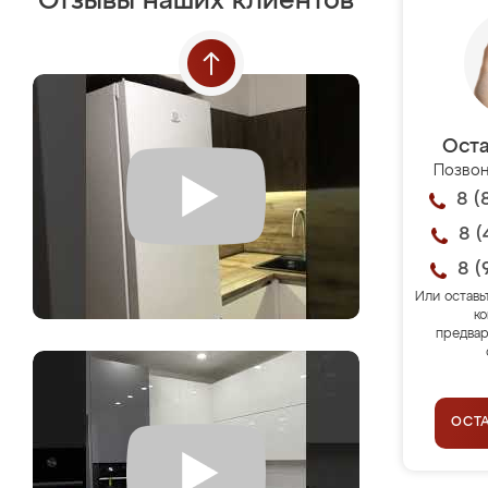
Отзывы наших клиентов
Оста
Позвон
8 (
8 (
8 (
Или оставь
ко
предвар
ОСТ