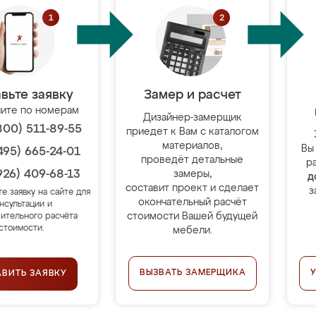
вьте заявку
Замер и расчет
ите по номерам
Дизайнер-замерщик
800) 511-89-55
приедет к Вам с каталогом
материалов,
Вы
495) 665-24-01
проведёт детальные
р
926) 409-68-13
замеры,
д
составит проект и сделает
з
те заявку на сайте для
окончательный расчёт
нсультации и
стоимости Вашей будущей
ительного расчёта
стоимости.
мебели.
ВЫЗВАТЬ ЗАМЕРЩИКА
АВИТЬ ЗАЯВКУ