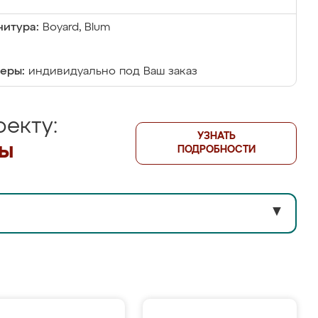
итура:
Boyard, Blum
еры:
индивидуально под Ваш заказ
екту:
УЗНАТЬ
лы
ПОДРОБНОСТИ
▼