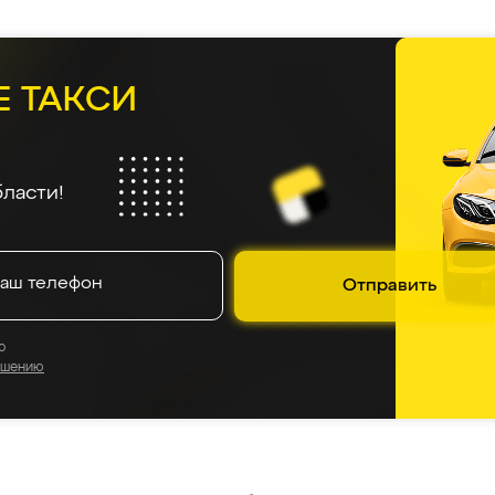
Е ТАКСИ
ласти!
Отправить
о
ашению