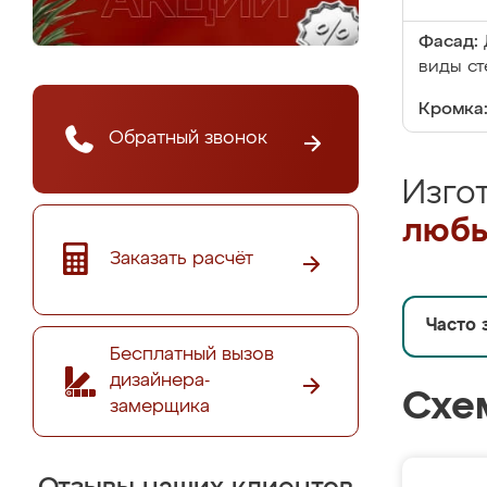
Фасад:
виды ст
Кромка
Обратный звонок
Изго
любы
Заказать расчёт
Часто 
Бесплатный вызов
дизайнера-
Схе
замерщика