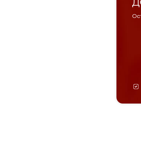
Д
Ост