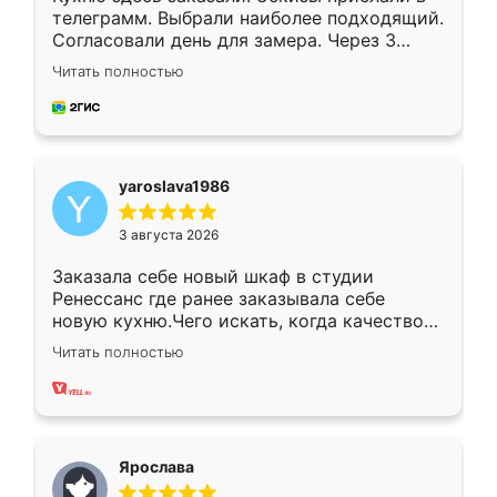
телеграмм. Выбрали наиболее подходящий.
Согласовали день для замера. Через 3
недели кухня была уже готова. Остались
Читать полностью
довольны работой. Спасибо Ренессанс
мебель за качественную работу!
yaroslava1986
3 августа 2026
Заказала себе новый шкаф в студии
Ренессанс где ранее заказывала себе
новую кухню.Чего искать, когда качеством
вполне довольна. Служит кухня уже почти
Читать полностью
два года, нареканий нет.
Ярослава