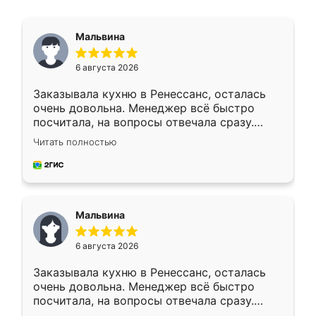
Мальвина
6 августа 2026
Заказывала кухню в Ренессанс, осталась
очень довольна. Менеджер всё быстро
посчитала, на вопросы отвечала сразу.
Замерщик приехал в субботу, подошёл к
Читать полностью
делу со всей ответственностью. Собрали
за день, ребята работали аккуратно, даже
пыли почти не было. Качество отличное,
ящики ходят плавно, ничего не скрипит.
Всё подошло как влитое.
Мальвина
6 августа 2026
Заказывала кухню в Ренессанс, осталась
очень довольна. Менеджер всё быстро
посчитала, на вопросы отвечала сразу.
Замерщик приехал в субботу, подошёл к