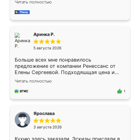
Читать полностью
делу со всей ответственностью. Собрали
за день, ребята работали аккуратно, даже
пыли почти не было. Качество отличное,
ящики ходят плавно, ничего не скрипит.
Всё подошло как влитое.
Аринка Р.
5 августа 2026
Больше всех мне понравилось
предложение от компании Ренессанс от
Елены Сергеевой. Подходяшщая цена и
короткие сроки изготовления. Приехавший
Читать полностью
для замера сотрудник Владислав
предложил по моему эскизу самый
1
подходящий вариант шкафа. Немного его
видоизменил, получилось даже лучше, чем
я хотела.
Ярослава
3 августа 2026
Кухню здесь заказали. Эскизы прислали в