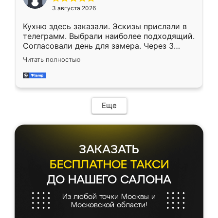
3 августа 2026
Кухню здесь заказали. Эскизы прислали в
телеграмм. Выбрали наиболее подходящий.
Согласовали день для замера. Через 3
недели кухня была уже готова. Остались
Читать полностью
довольны работой. Спасибо Ренессанс
мебель за качественную работу!
Еще
ЗАКАЗАТЬ
БЕСПЛАТНОЕ ТАКСИ
ДО НАШЕГО САЛОНА
Из любой точки Москвы и
Московской области!