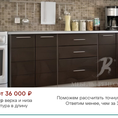
от 36 000 ₽
Поможем рассчитать точну
тр
верха и низа
Ответим менее, чем за 
тура в длину