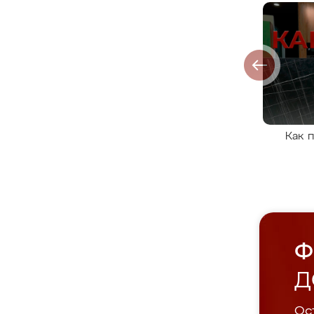
Как 
Ф
Д
Ост