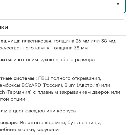
▼
ики
лешница:
пластиковая, толщина 26 мм или 38 мм;
скусственного камня, толщина 38 мм
риты:
изготовим кухню любого размера
тные системы :
ПВШ полного открывания,
ембоксы BOYARD (Россия), Blum (Австрия) или
ich (Германия) с плавным закрыванием дверок или
этой опции
ль:
в цвет фасадов или корпуса
ссуары:
Выкатные корзины, бутылочницы,
ебные уголки, карусели