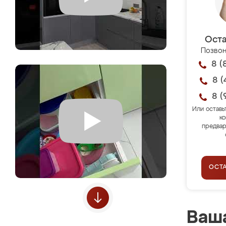
Оста
Позвон
8 (
8 (
8 (
Или оставь
ко
предвар
ОСТ
Ваша