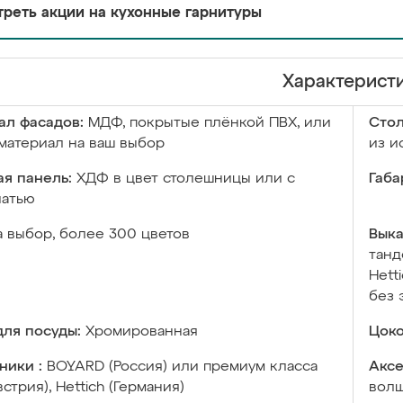
реть акции на кухонные гарнитуры
Характерист
ал фасадов:
МДФ, покрытые плёнкой ПВХ, или
Сто
материал на ваш выбор
из и
я панель:
ХДФ в цвет столешницы или с
Габа
чатью
а выбор, более 300 цветов
Выка
танд
Hett
без 
ля посуды:
Хромированная
Цоко
ники :
BOYARD (Россия) или премиум класса
Аксе
встрия), Hettich (Германия)
волш