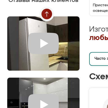
Отзывы наших клиентов
Пристен
освеще
Изго
любы
Часто 
Схе