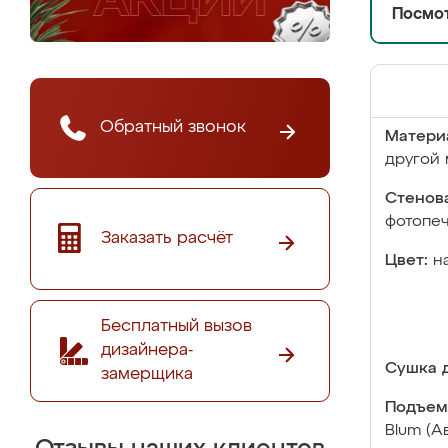
Посмот
Обратный звонок
Матери
другой 
Стенова
фотопе
Заказать расчёт
Цвет:
н
Бесплатный вызов
дизайнера-
Сушка д
замерщика
Подъем
Blum (А