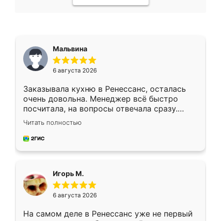
Мальвина
6 августа 2026
Заказывала кухню в Ренессанс, осталась
очень довольна. Менеджер всё быстро
посчитала, на вопросы отвечала сразу.
Замерщик приехал в субботу, подошёл к
Читать полностью
делу со всей ответственностью. Собрали
за день, ребята работали аккуратно, даже
пыли почти не было. Качество отличное,
ящики ходят плавно, ничего не скрипит.
Всё подошло как влитое.
Игорь М.
6 августа 2026
На самом деле в Ренессанс уже не первый