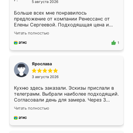
5 августа 2026
Больше всех мне понравилось
предложение от компании Ренессанс от
Елены Сергеевой. Подходяшщая цена и
короткие сроки изготовления. Приехавший
Читать полностью
для замера сотрудник Владислав
предложил по моему эскизу самый
1
подходящий вариант шкафа. Немного его
видоизменил, получилось даже лучше, чем
я хотела.
Ярослава
3 августа 2026
Кухню здесь заказали. Эскизы прислали в
телеграмм. Выбрали наиболее подходящий.
Согласовали день для замера. Через 3
недели кухня была уже готова. Остались
Читать полностью
довольны работой. Спасибо Ренессанс
мебель за качественную работу!