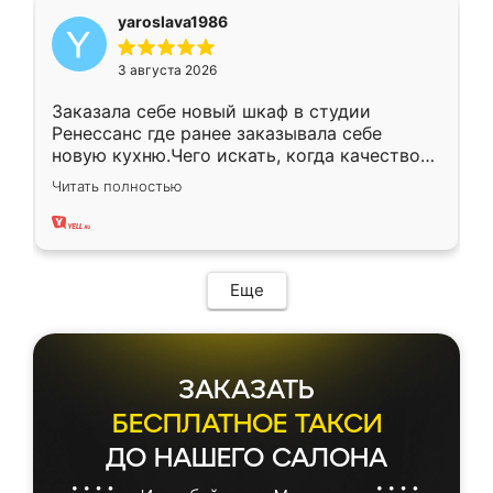
yaroslava1986
3 августа 2026
Заказала себе новый шкаф в студии
Ренессанс где ранее заказывала себе
новую кухню.Чего искать, когда качеством
вполне довольна. Служит кухня уже почти
Читать полностью
два года, нареканий нет.
Еще
ЗАКАЗАТЬ
БЕСПЛАТНОЕ ТАКСИ
ДО НАШЕГО САЛОНА