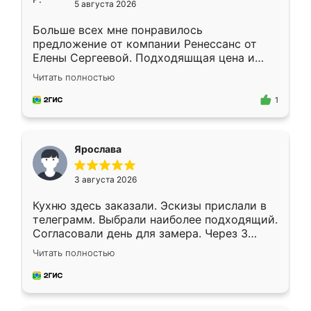
5 августа 2026
Больше всех мне понравилось
предложение от компании Ренессанс от
Елены Сергеевой. Подходяшщая цена и
короткие сроки изготовления. Приехавший
Читать полностью
для замера сотрудник Владислав
предложил по моему эскизу самый
1
подходящий вариант шкафа. Немного его
видоизменил, получилось даже лучше, чем
я хотела.
Ярослава
3 августа 2026
Кухню здесь заказали. Эскизы прислали в
телеграмм. Выбрали наиболее подходящий.
Согласовали день для замера. Через 3
недели кухня была уже готова. Остались
Читать полностью
довольны работой. Спасибо Ренессанс
мебель за качественную работу!