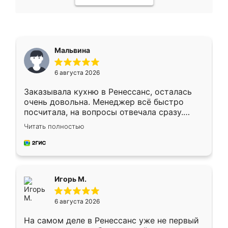
Мальвина
6 августа 2026
Заказывала кухню в Ренессанс, осталась
очень довольна. Менеджер всё быстро
посчитала, на вопросы отвечала сразу.
Замерщик приехал в субботу, подошёл к
Читать полностью
делу со всей ответственностью. Собрали
за день, ребята работали аккуратно, даже
пыли почти не было. Качество отличное,
ящики ходят плавно, ничего не скрипит.
Всё подошло как влитое.
Игорь М.
6 августа 2026
На самом деле в Ренессанс уже не первый