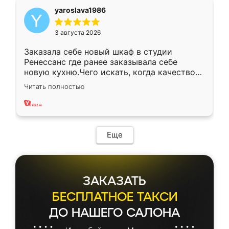
yaroslava1986
3 августа 2026
Заказала себе новый шкаф в студии
Ренессанс где ранее заказывала себе
новую кухню.Чего искать, когда качеством
вполне довольна. Служит кухня уже почти
Читать полностью
два года, нареканий нет.
Еще
ЗАКАЗАТЬ
БЕСПЛАТНОЕ ТАКСИ
ДО НАШЕГО САЛОНА