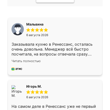
Мальвина
6 августа 2026
Заказывала кухню в Ренессанс, осталась
очень довольна. Менеджер всё быстро
посчитала, на вопросы отвечала сразу.
Замерщик приехал в субботу, подошёл к
Читать полностью
делу со всей ответственностью. Собрали
за день, ребята работали аккуратно, даже
пыли почти не было. Качество отличное,
ящики ходят плавно, ничего не скрипит.
Всё подошло как влитое.
Игорь М.
6 августа 2026
На самом деле в Ренессанс уже не первый