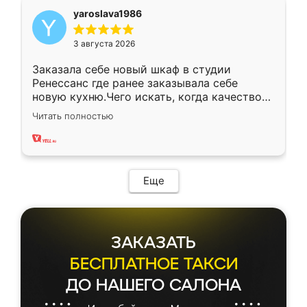
yaroslava1986
3 августа 2026
Заказала себе новый шкаф в студии
Ренессанс где ранее заказывала себе
новую кухню.Чего искать, когда качеством
вполне довольна. Служит кухня уже почти
Читать полностью
два года, нареканий нет.
Еще
ЗАКАЗАТЬ
БЕСПЛАТНОЕ ТАКСИ
ДО НАШЕГО САЛОНА