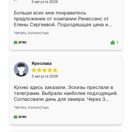
5 августа 2026
Больше всех мне понравилось
предложение от компании Ренессанс от
Елены Сергеевой. Подходяшщая цена и
короткие сроки изготовления. Приехавший
Читать полностью
для замера сотрудник Владислав
предложил по моему эскизу самый
1
подходящий вариант шкафа. Немного его
видоизменил, получилось даже лучше, чем
я хотела.
Ярослава
3 августа 2026
Кухню здесь заказали. Эскизы прислали в
телеграмм. Выбрали наиболее подходящий.
Согласовали день для замера. Через 3
недели кухня была уже готова. Остались
Читать полностью
довольны работой. Спасибо Ренессанс
мебель за качественную работу!