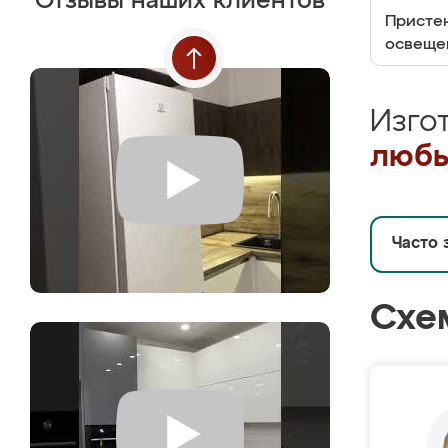
Отзывы наших клиентов
Пристен
освеще
Изго
любы
Часто 
Схе