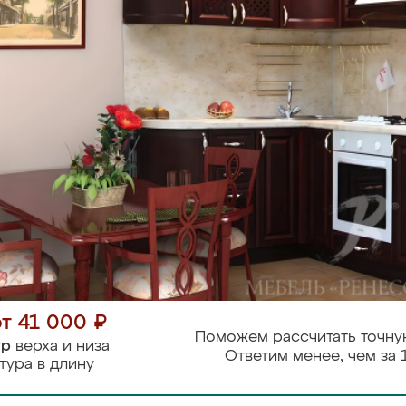
от 41 000 ₽
Поможем рассчитать точну
тр
верха и низа
Ответим менее, чем за 
тура в длину