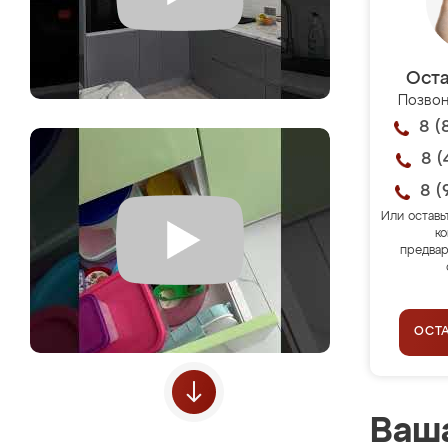
Оста
Позвон
8 (
8 (
8 (
Или оставь
ко
предвар
ОСТ
Ваша