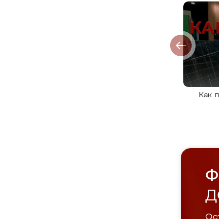
Как 
Ф
Д
Ост