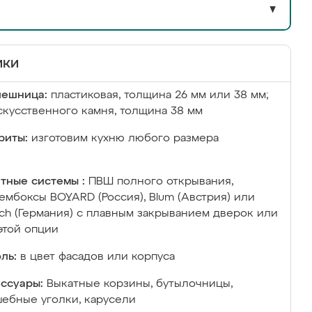
▼
ики
лешница:
пластиковая, толщина 26 мм или 38 мм;
скусственного камня, толщина 38 мм
риты:
изготовим кухню любого размера
тные системы :
ПВШ полного открывания,
ембоксы BOYARD (Россия), Blum (Австрия) или
ich (Германия) с плавным закрыванием дверок или
этой опции
ль:
в цвет фасадов или корпуса
ссуары:
Выкатные корзины, бутылочницы,
ебные уголки, карусели