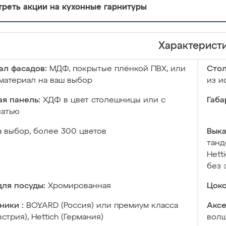
реть акции на кухонные гарнитуры
Характерист
ал фасадов:
МДФ, покрытые плёнкой ПВХ, или
Сто
материал на ваш выбор
из и
я панель:
ХДФ в цвет столешницы или с
Габа
чатью
а выбор, более 300 цветов
Выка
танд
Hett
без 
ля посуды:
Хромированная
Цоко
ники :
BOYARD (Россия) или премиум класса
Аксе
встрия), Hettich (Германия)
волш