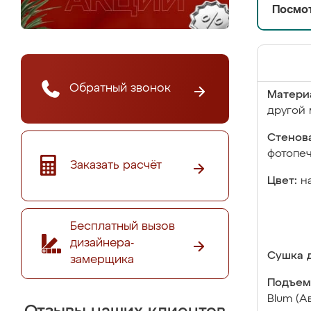
Посмот
Обратный звонок
Матери
другой 
Стенова
фотопе
Заказать расчёт
Цвет:
н
Бесплатный вызов
дизайнера-
Сушка д
замерщика
Подъем
Blum (А