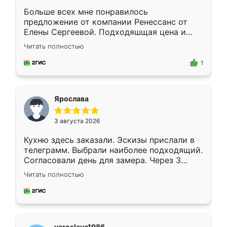
Больше всех мне понравилось
предложение от компании Ренессанс от
Елены Сергеевой. Подходяшщая цена и
короткие сроки изготовления. Приехавший
Читать полностью
для замера сотрудник Владислав
предложил по моему эскизу самый
1
подходящий вариант шкафа. Немного его
видоизменил, получилось даже лучше, чем
я хотела.
Ярослава
3 августа 2026
Кухню здесь заказали. Эскизы прислали в
телеграмм. Выбрали наиболее подходящий.
Согласовали день для замера. Через 3
недели кухня была уже готова. Остались
Читать полностью
довольны работой. Спасибо Ренессанс
мебель за качественную работу!
yaroslava1986