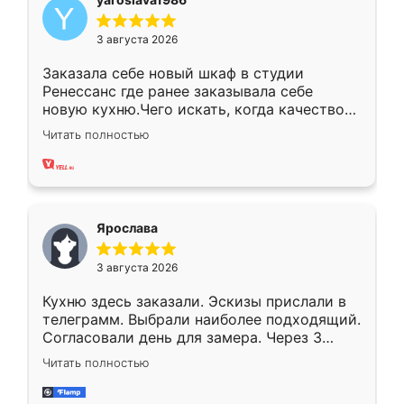
3 августа 2026
Заказала себе новый шкаф в студии
Ренессанс где ранее заказывала себе
новую кухню.Чего искать, когда качеством
вполне довольна. Служит кухня уже почти
Читать полностью
два года, нареканий нет.
Ярослава
3 августа 2026
Кухню здесь заказали. Эскизы прислали в
телеграмм. Выбрали наиболее подходящий.
Согласовали день для замера. Через 3
недели кухня была уже готова. Остались
Читать полностью
довольны работой. Спасибо Ренессанс
мебель за качественную работу!