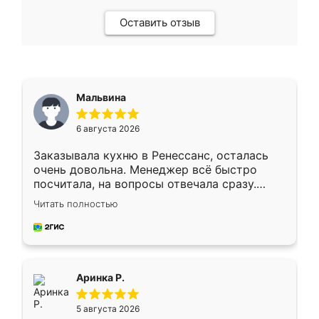
Оставить отзыв
Мальвина
6 августа 2026
Заказывала кухню в Ренессанс, осталась
очень довольна. Менеджер всё быстро
посчитала, на вопросы отвечала сразу.
Замерщик приехал в субботу, подошёл к
Читать полностью
делу со всей ответственностью. Собрали
за день, ребята работали аккуратно, даже
пыли почти не было. Качество отличное,
ящики ходят плавно, ничего не скрипит.
Всё подошло как влитое.
Аринка Р.
5 августа 2026