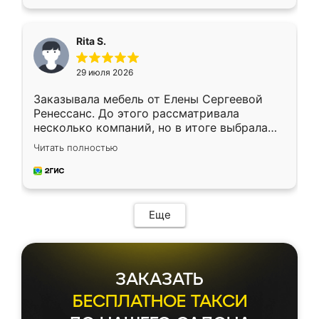
Rita S.
29 июля 2026
Заказывала мебель от Елены Сергеевой
Ренессанс. До этого рассматривала
несколько компаний, но в итоге выбрала
эту. Сначала обговорили условия, потом
Читать полностью
приехал замерщик, всё спокойно объяснил
и снял размеры. Изготовили в срок, с
доставкой тоже никаких проблем не
возникло. Сборку выполнили аккуратно,
мебель сразу встала на свое место без
Еще
каких-либо доработок. Качеством осталась
довольна, все выглядит так, как и ожидала.
ЗАКАЗАТЬ
БЕСПЛАТНОЕ ТАКСИ