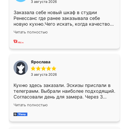
3 августа 2026
Заказала себе новый шкаф в студии
Ренессанс где ранее заказывала себе
новую кухню.Чего искать, когда качеством
вполне довольна. Служит кухня уже почти
Читать полностью
два года, нареканий нет.
Ярослава
3 августа 2026
Кухню здесь заказали. Эскизы прислали в
телеграмм. Выбрали наиболее подходящий.
Согласовали день для замера. Через 3
недели кухня была уже готова. Остались
Читать полностью
довольны работой. Спасибо Ренессанс
мебель за качественную работу!