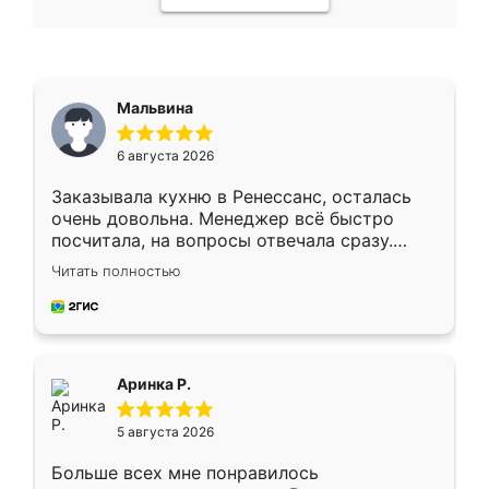
Мальвина
6 августа 2026
Заказывала кухню в Ренессанс, осталась
очень довольна. Менеджер всё быстро
посчитала, на вопросы отвечала сразу.
Замерщик приехал в субботу, подошёл к
Читать полностью
делу со всей ответственностью. Собрали
за день, ребята работали аккуратно, даже
пыли почти не было. Качество отличное,
ящики ходят плавно, ничего не скрипит.
Всё подошло как влитое.
Аринка Р.
5 августа 2026
Больше всех мне понравилось