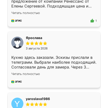
предложение от компании Ренессанс от
Елены Сергеевой. Подходяшщая цена и
короткие сроки изготовления. Приехавший
Читать полностью
для замера сотрудник Владислав
предложил по моему эскизу самый
1
подходящий вариант шкафа. Немного его
видоизменил, получилось даже лучше, чем
я хотела.
Ярослава
3 августа 2026
Кухню здесь заказали. Эскизы прислали в
телеграмм. Выбрали наиболее подходящий.
Согласовали день для замера. Через 3
недели кухня была уже готова. Остались
Читать полностью
довольны работой. Спасибо Ренессанс
мебель за качественную работу!
yaroslava1986