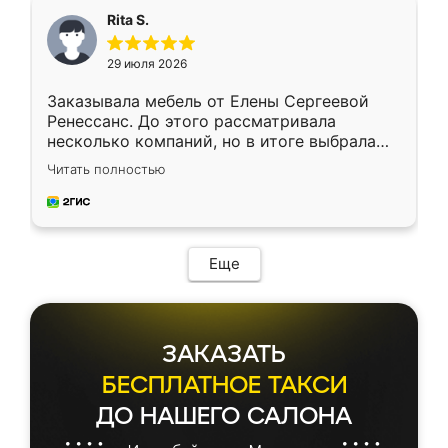
Rita S.
29 июля 2026
Заказывала мебель от Елены Сергеевой
Ренессанс. До этого рассматривала
несколько компаний, но в итоге выбрала
эту. Сначала обговорили условия, потом
Читать полностью
приехал замерщик, всё спокойно объяснил
и снял размеры. Изготовили в срок, с
доставкой тоже никаких проблем не
возникло. Сборку выполнили аккуратно,
мебель сразу встала на свое место без
Еще
каких-либо доработок. Качеством осталась
довольна, все выглядит так, как и ожидала.
ЗАКАЗАТЬ
БЕСПЛАТНОЕ ТАКСИ
ДО НАШЕГО САЛОНА