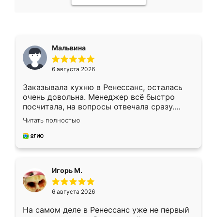
Мальвина
6 августа 2026
Заказывала кухню в Ренессанс, осталась
очень довольна. Менеджер всё быстро
посчитала, на вопросы отвечала сразу.
Замерщик приехал в субботу, подошёл к
Читать полностью
делу со всей ответственностью. Собрали
за день, ребята работали аккуратно, даже
пыли почти не было. Качество отличное,
ящики ходят плавно, ничего не скрипит.
Всё подошло как влитое.
Игорь М.
6 августа 2026
На самом деле в Ренессанс уже не первый