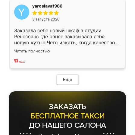
yaroslava1986
3 августа 2026
Заказала себе новый шкаф в студии
Ренессанс где ранее заказывала себе
новую кухню.Чего искать, когда качеством
вполне довольна. Служит кухня уже почти
Читать полностью
два года, нареканий нет.
Еще
ЗАКАЗАТЬ
БЕСПЛАТНОЕ ТАКСИ
ДО НАШЕГО САЛОНА