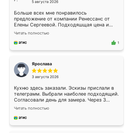
5 августа 2026
Больше всех мне понравилось
предложение от компании Ренессанс от
Елены Сергеевой. Подходяшщая цена и
короткие сроки изготовления. Приехавший
Читать полностью
для замера сотрудник Владислав
предложил по моему эскизу самый
1
подходящий вариант шкафа. Немного его
видоизменил, получилось даже лучше, чем
я хотела.
Ярослава
3 августа 2026
Кухню здесь заказали. Эскизы прислали в
телеграмм. Выбрали наиболее подходящий.
Согласовали день для замера. Через 3
недели кухня была уже готова. Остались
Читать полностью
довольны работой. Спасибо Ренессанс
мебель за качественную работу!