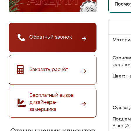
Посмот
Обратный звонок
Матери
Стенова
фотопе
Заказать расчёт
Цвет:
н
Бесплатный вызов
дизайнера-
Сушка д
замерщика
Подъем
Blum (А