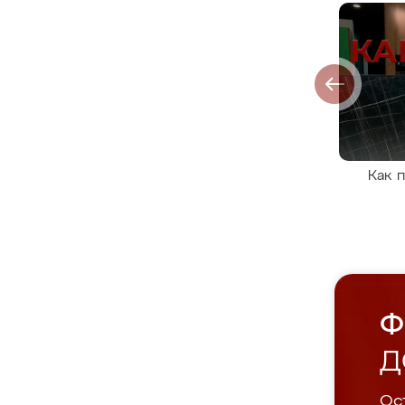
Как 
Ф
Д
Ост