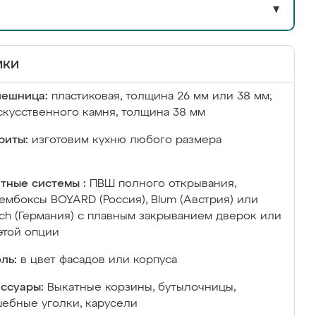
▼
ики
лешница:
пластиковая, толщина 26 мм или 38 мм;
скусственного камня, толщина 38 мм
риты:
изготовим кухню любого размера
тные системы :
ПВШ полного открывания,
ембоксы BOYARD (Россия), Blum (Австрия) или
ich (Германия) с плавным закрыванием дверок или
этой опции
ль:
в цвет фасадов или корпуса
ссуары:
Выкатные корзины, бутылочницы,
ебные уголки, карусели