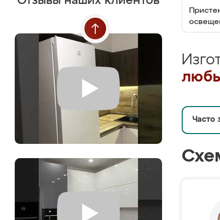
Отзывы наших клиентов
Пристен
освеще
Изго
любы
Часто 
Схе