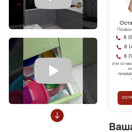
Оста
Позвон
8 (
8 (
8 (
Или оставь
ко
предвар
ОСТ
Ваша