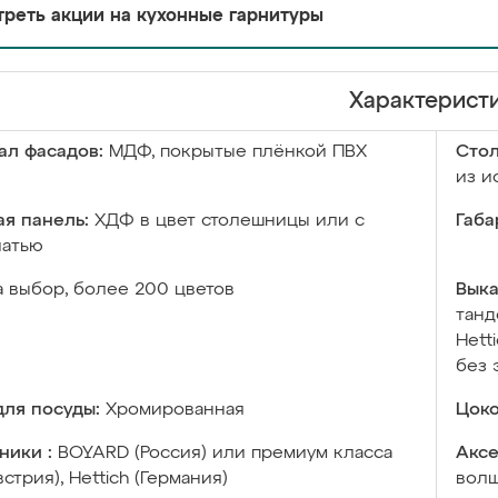
реть акции на кухонные гарнитуры
Характерист
ал фасадов:
МДФ, покрытые плёнкой ПВХ
Сто
из и
я панель:
ХДФ в цвет столешницы или с
Габа
чатью
а выбор, более 200 цветов
Выка
танд
Hett
без 
ля посуды:
Хромированная
Цоко
ники :
BOYARD (Россия) или премиум класса
Аксе
встрия), Hettich (Германия)
волш