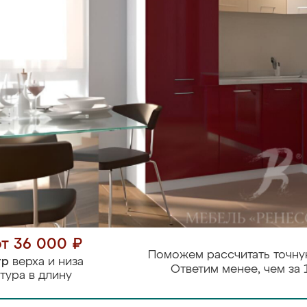
от 36 000 ₽
Поможем рассчитать точну
тр
верха и низа
Ответим менее, чем за 
тура в длину