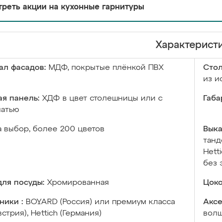
реть акции на кухонные гарнитуры
Характерист
ал фасадов:
МДФ, покрытые плёнкой ПВХ
Сто
из и
я панель:
ХДФ в цвет столешницы или с
Габа
чатью
а выбор, более 200 цветов
Выка
танд
Hett
без 
ля посуды:
Хромированная
Цоко
ники :
BOYARD (Россия) или премиум класса
Аксе
встрия), Hettich (Германия)
волш