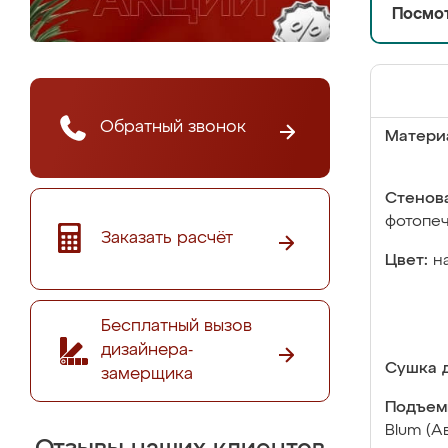
Посмот
Обратный звонок
Матери
Стенова
фотопе
Заказать расчёт
Цвет:
н
Бесплатный вызов
дизайнера-
Сушка д
замерщика
Подъем
Blum (А