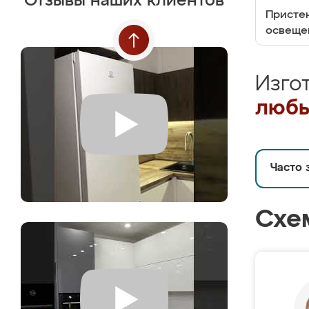
Отзывы наших клиентов
Пристен
освеще
Изго
любы
Часто 
Схе