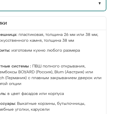
▼
ики
лешница:
пластиковая, толщина 26 мм или 38 мм;
скусственного камня, толщина 38 мм
риты:
изготовим кухню любого размера
тные системы :
ПВШ полного открывания,
ембоксы BOYARD (Россия), Blum (Австрия) или
ich (Германия) с плавным закрыванием дверок или
этой опции
ль:
в цвет фасадов или корпуса
ссуары:
Выкатные корзины, бутылочницы,
ебные уголки, карусели