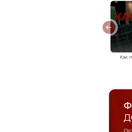
Как 
Ф
Д
Ост