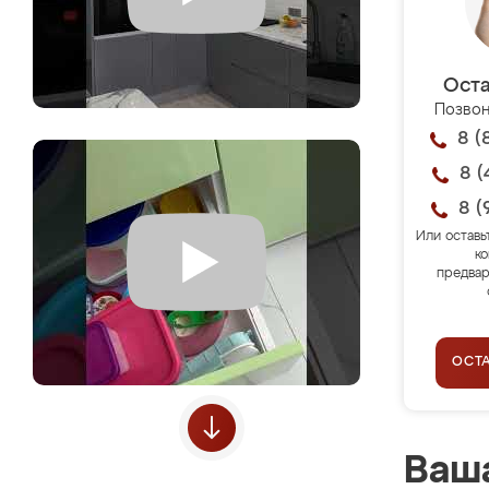
Оста
Позвон
8 (
8 (
8 (
Или оставь
ко
предвар
ОСТ
Ваша