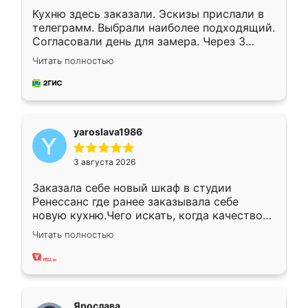
Кухню здесь заказали. Эскизы прислали в
телеграмм. Выбрали наиболее подходящий.
Согласовали день для замера. Через 3
недели кухня была уже готова. Остались
Читать полностью
довольны работой. Спасибо Ренессанс
мебель за качественную работу!
yaroslava1986
3 августа 2026
Заказала себе новый шкаф в студии
Ренессанс где ранее заказывала себе
новую кухню.Чего искать, когда качеством
вполне довольна. Служит кухня уже почти
Читать полностью
два года, нареканий нет.
Ярослава