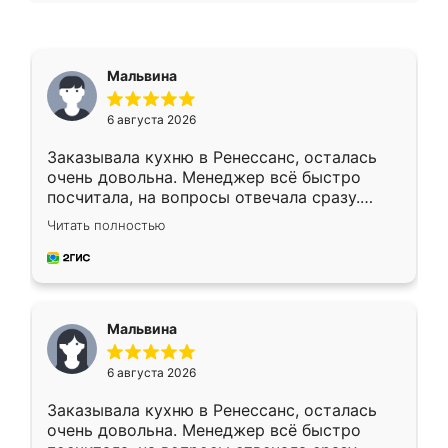
Мальвина
6 августа 2026
Заказывала кухню в Ренессанс, осталась
очень довольна. Менеджер всё быстро
посчитала, на вопросы отвечала сразу.
Замерщик приехал в субботу, подошёл к
Читать полностью
делу со всей ответственностью. Собрали
за день, ребята работали аккуратно, даже
пыли почти не было. Качество отличное,
ящики ходят плавно, ничего не скрипит.
Всё подошло как влитое.
Мальвина
6 августа 2026
Заказывала кухню в Ренессанс, осталась
очень довольна. Менеджер всё быстро