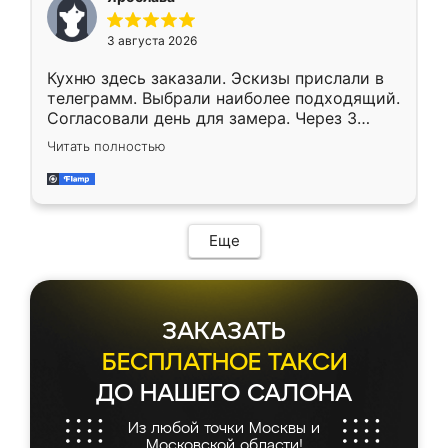
3 августа 2026
Кухню здесь заказали. Эскизы прислали в
телеграмм. Выбрали наиболее подходящий.
Согласовали день для замера. Через 3
недели кухня была уже готова. Остались
Читать полностью
довольны работой. Спасибо Ренессанс
мебель за качественную работу!
Еще
ЗАКАЗАТЬ
БЕСПЛАТНОЕ ТАКСИ
ДО НАШЕГО САЛОНА
Из любой точки Москвы и
Московской области!