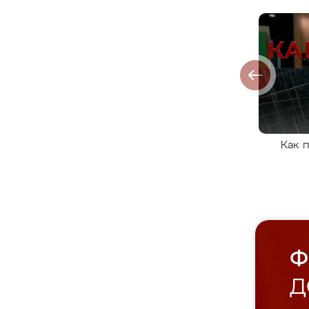
Как 
Ф
Д