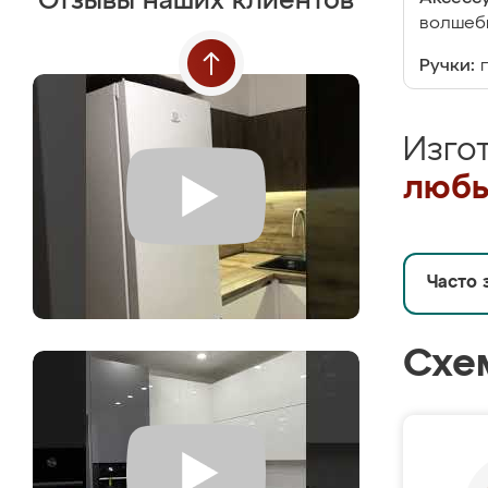
Отзывы наших клиентов
волшебн
Ручки:
Изго
любы
Часто 
Схе