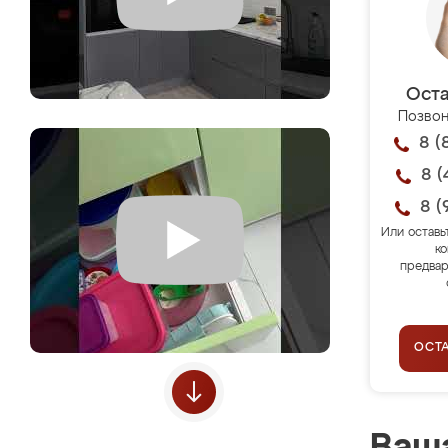
Оста
Позвон
8 (
8 (
8 (
Или оставь
ко
предвар
ОСТ