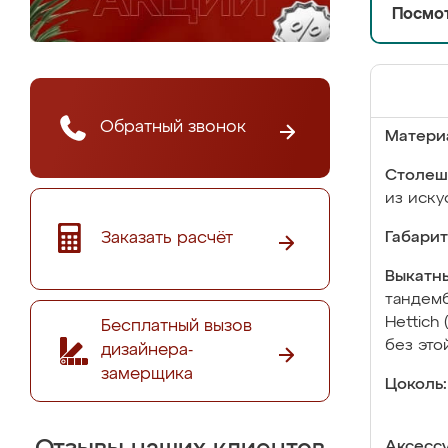
Посмот
Обратный звонок
Матери
Столеш
из иску
Заказать расчёт
Габарит
Выкатны
тандемб
Hettich
Бесплатный вызов
без это
дизайнера-
замерщика
Цоколь:
Аксесс