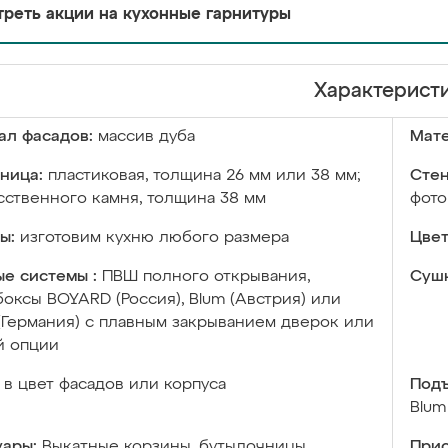
реть акции на кухонные гарнитуры
Характерист
ал фасадов:
массив дуба
Мате
ница:
пластиковая, толщина 26 мм или 38 мм;
Стен
сственного камня, толщина 38 мм
фото
ы:
изготовим кухню любого размера
Цвет
е системы :
ПВШ полного открывания,
Сушк
оксы BOYARD (Россия), Blum (Австрия) или
 (Германия) с плавным закрыванием дверок или
й опции
в цвет фасадов или корпуса
Подъ
Blum
уары:
Выкатные корзины, бутылочницы,
Прис