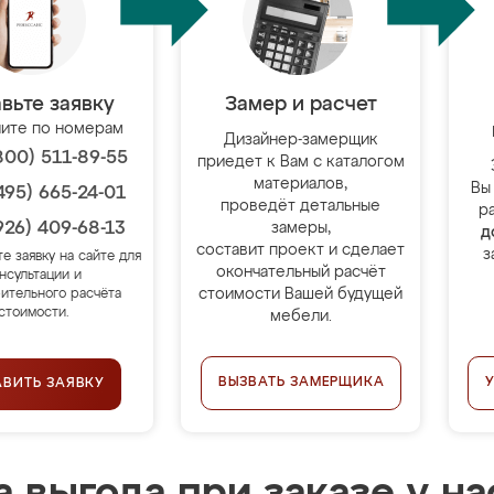
вьте заявку
Замер и расчет
ите по номерам
Дизайнер-замерщик
800) 511-89-55
приедет к Вам с каталогом
материалов,
Вы
495) 665-24-01
проведёт детальные
р
926) 409-68-13
замеры,
д
составит проект и сделает
з
те заявку на сайте для
окончательный расчёт
нсультации и
стоимости Вашей будущей
ительного расчёта
стоимости.
мебели.
ВЫЗВАТЬ ЗАМЕРЩИКА
АВИТЬ ЗАЯВКУ