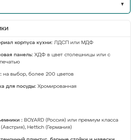
▼
ики
риал корпуса кухни:
ЛДСП или МДФ
овая панель:
ХДФ в цвет столешницы или с
печатью
:
на выбор, более 200 цветов
а для посуды:
Хромированная
емники :
BOYARD (Россия) или премиум класса
 (Австрия), Hettich (Германия)
теночный плинтус, барные стойки и навески,