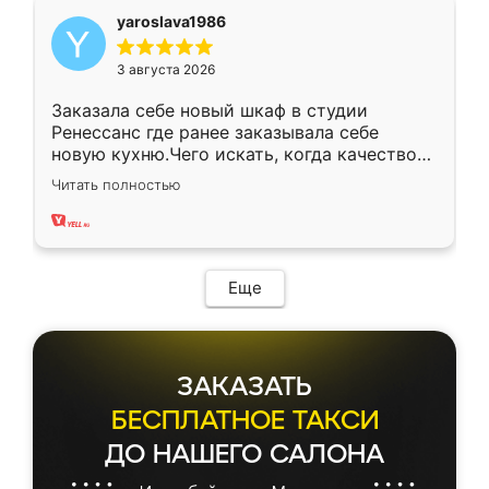
yaroslava1986
3 августа 2026
Заказала себе новый шкаф в студии
Ренессанс где ранее заказывала себе
новую кухню.Чего искать, когда качеством
вполне довольна. Служит кухня уже почти
Читать полностью
два года, нареканий нет.
Еще
ЗАКАЗАТЬ
БЕСПЛАТНОЕ ТАКСИ
ДО НАШЕГО САЛОНА