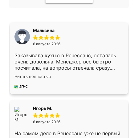
Мальвина
6 августа 2026
Заказывала кухню в Ренессанс, осталась
очень довольна. Менеджер всё быстро
посчитала, на вопросы отвечала сразу.
Замерщик приехал в субботу, подошёл к
Читать полностью
делу со всей ответственностью. Собрали
за день, ребята работали аккуратно, даже
пыли почти не было. Качество отличное,
ящики ходят плавно, ничего не скрипит.
Всё подошло как влитое.
Игорь М.
6 августа 2026
На самом деле в Ренессанс уже не первый