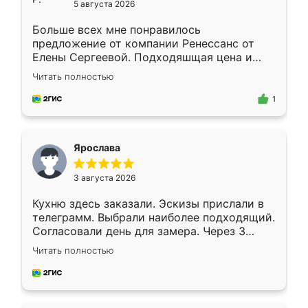
5 августа 2026
Больше всех мне понравилось
предложение от компании Ренессанс от
Елены Сергеевой. Подходяшщая цена и
короткие сроки изготовления. Приехавший
Читать полностью
для замера сотрудник Владислав
предложил по моему эскизу самый
1
подходящий вариант шкафа. Немного его
видоизменил, получилось даже лучше, чем
я хотела.
Ярослава
3 августа 2026
Кухню здесь заказали. Эскизы прислали в
телеграмм. Выбрали наиболее подходящий.
Согласовали день для замера. Через 3
недели кухня была уже готова. Остались
Читать полностью
довольны работой. Спасибо Ренессанс
мебель за качественную работу!