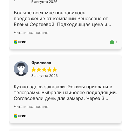
5 августа 2026
Больше всех мне понравилось
предложение от компании Ренессанс от
Елены Сергеевой. Подходяшщая цена и
короткие сроки изготовления. Приехавший
Читать полностью
для замера сотрудник Владислав
предложил по моему эскизу самый
1
подходящий вариант шкафа. Немного его
видоизменил, получилось даже лучше, чем
я хотела.
Ярослава
3 августа 2026
Кухню здесь заказали. Эскизы прислали в
телеграмм. Выбрали наиболее подходящий.
Согласовали день для замера. Через 3
недели кухня была уже готова. Остались
Читать полностью
довольны работой. Спасибо Ренессанс
мебель за качественную работу!