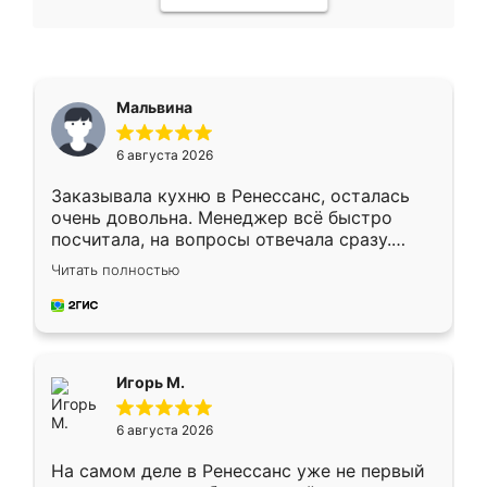
Мальвина
6 августа 2026
Заказывала кухню в Ренессанс, осталась
очень довольна. Менеджер всё быстро
посчитала, на вопросы отвечала сразу.
Замерщик приехал в субботу, подошёл к
Читать полностью
делу со всей ответственностью. Собрали
за день, ребята работали аккуратно, даже
пыли почти не было. Качество отличное,
ящики ходят плавно, ничего не скрипит.
Всё подошло как влитое.
Игорь М.
6 августа 2026
На самом деле в Ренессанс уже не первый