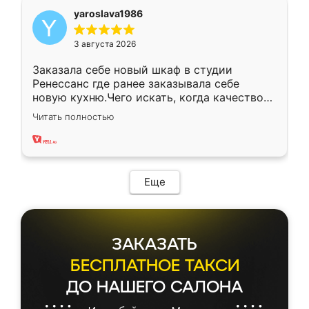
yaroslava1986
3 августа 2026
Заказала себе новый шкаф в студии
Ренессанс где ранее заказывала себе
новую кухню.Чего искать, когда качеством
вполне довольна. Служит кухня уже почти
Читать полностью
два года, нареканий нет.
Еще
ЗАКАЗАТЬ
БЕСПЛАТНОЕ ТАКСИ
ДО НАШЕГО САЛОНА