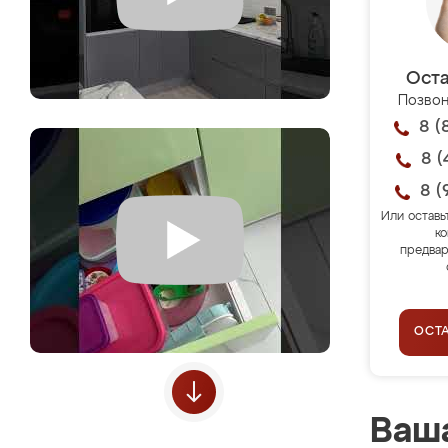
Оста
Позвон
8 (
8 (
8 (
Или оставь
ко
предвар
ОСТ
Ваша