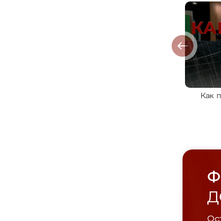
Как 
Ф
Д
Ост