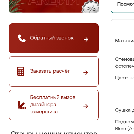
Посмот
Обратный звонок
Матери
Стенова
фотопе
Заказать расчёт
Цвет:
н
Бесплатный вызов
дизайнера-
Сушка д
замерщика
Подъем
Blum (А