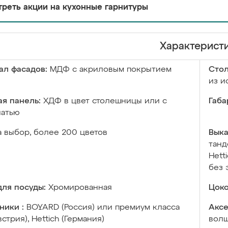
реть акции на кухонные гарнитуры
Характерист
ал фасадов:
МДФ с акриловым покрытием
Сто
из и
я панель:
ХДФ в цвет столешницы или с
Габа
чатью
а выбор, более 200 цветов
Выка
танд
Hett
без 
ля посуды:
Хромированная
Цоко
ники :
BOYARD (Россия) или премиум класса
Аксе
встрия), Hettich (Германия)
волш