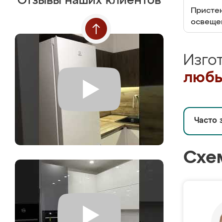
Отзывы наших клиентов
Пристен
освеще
Изго
любы
Часто 
Схе