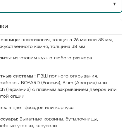
▼
ики
лешница:
пластиковая, толщина 26 мм или 38 мм;
скусственного камня, толщина 38 мм
риты:
изготовим кухню любого размера
тные системы :
ПВШ полного открывания,
ембоксы BOYARD (Россия), Blum (Австрия) или
ich (Германия) с плавным закрыванием дверок или
этой опции
ль:
в цвет фасадов или корпуса
ссуары:
Выкатные корзины, бутылочницы,
ебные уголки, карусели