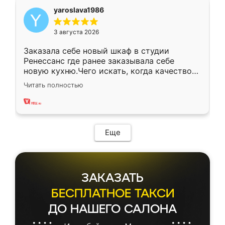
yaroslava1986
3 августа 2026
Заказала себе новый шкаф в студии
Ренессанс где ранее заказывала себе
новую кухню.Чего искать, когда качеством
вполне довольна. Служит кухня уже почти
Читать полностью
два года, нареканий нет.
Еще
ЗАКАЗАТЬ
БЕСПЛАТНОЕ ТАКСИ
ДО НАШЕГО САЛОНА