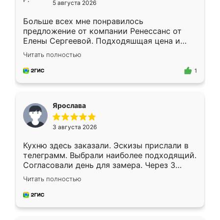
5 августа 2026
Больше всех мне понравилось
предложение от компании Ренессанс от
Елены Сергеевой. Подходяшщая цена и
короткие сроки изготовления. Приехавший
Читать полностью
для замера сотрудник Владислав
предложил по моему эскизу самый
1
подходящий вариант шкафа. Немного его
видоизменил, получилось даже лучше, чем
я хотела.
Ярослава
3 августа 2026
Кухню здесь заказали. Эскизы прислали в
телеграмм. Выбрали наиболее подходящий.
Согласовали день для замера. Через 3
недели кухня была уже готова. Остались
Читать полностью
довольны работой. Спасибо Ренессанс
мебель за качественную работу!