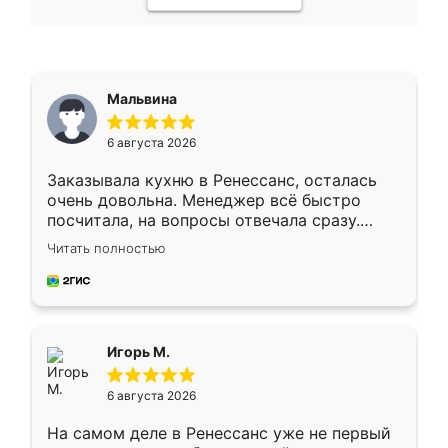
Мальвина
6 августа 2026
Заказывала кухню в Ренессанс, осталась
очень довольна. Менеджер всё быстро
посчитала, на вопросы отвечала сразу.
Замерщик приехал в субботу, подошёл к
Читать полностью
делу со всей ответственностью. Собрали
за день, ребята работали аккуратно, даже
пыли почти не было. Качество отличное,
ящики ходят плавно, ничего не скрипит.
Всё подошло как влитое.
Игорь М.
6 августа 2026
На самом деле в Ренессанс уже не первый