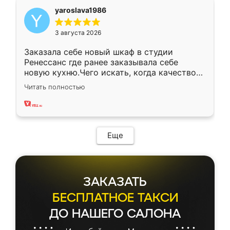
yaroslava1986
3 августа 2026
Заказала себе новый шкаф в студии
Ренессанс где ранее заказывала себе
новую кухню.Чего искать, когда качеством
вполне довольна. Служит кухня уже почти
Читать полностью
два года, нареканий нет.
Еще
ЗАКАЗАТЬ
БЕСПЛАТНОЕ ТАКСИ
ДО НАШЕГО САЛОНА