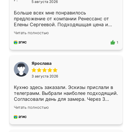
5 августа 2026
Больше всех мне понравилось
предложение от компании Ренессанс от
Елены Сергеевой. Подходяшщая цена и
короткие сроки изготовления. Приехавший
Читать полностью
для замера сотрудник Владислав
предложил по моему эскизу самый
1
подходящий вариант шкафа. Немного его
видоизменил, получилось даже лучше, чем
я хотела.
Ярослава
3 августа 2026
Кухню здесь заказали. Эскизы прислали в
телеграмм. Выбрали наиболее подходящий.
Согласовали день для замера. Через 3
недели кухня была уже готова. Остались
Читать полностью
довольны работой. Спасибо Ренессанс
мебель за качественную работу!