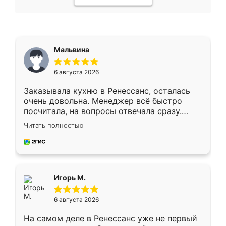
Мальвина
6 августа 2026
Заказывала кухню в Ренессанс, осталась
очень довольна. Менеджер всё быстро
посчитала, на вопросы отвечала сразу.
Замерщик приехал в субботу, подошёл к
Читать полностью
делу со всей ответственностью. Собрали
за день, ребята работали аккуратно, даже
пыли почти не было. Качество отличное,
ящики ходят плавно, ничего не скрипит.
Всё подошло как влитое.
Игорь М.
6 августа 2026
На самом деле в Ренессанс уже не первый