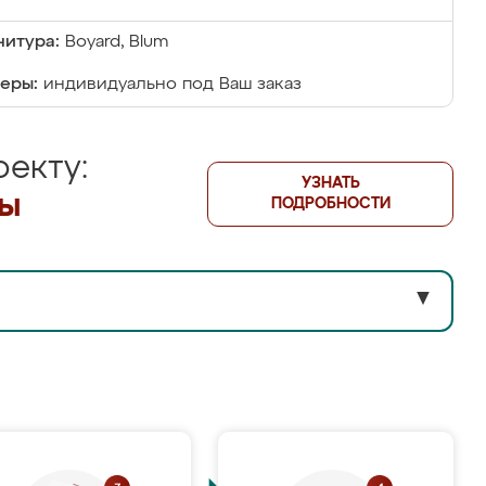
итура:
Boyard, Blum
еры:
индивидуально под Ваш заказ
екту:
УЗНАТЬ
лы
ПОДРОБНОСТИ
▼