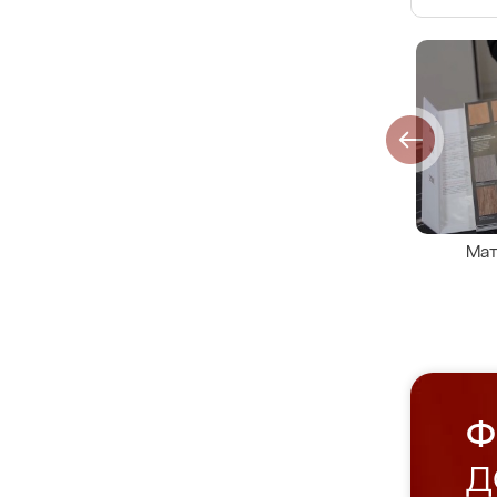
Мат
Ф
Д