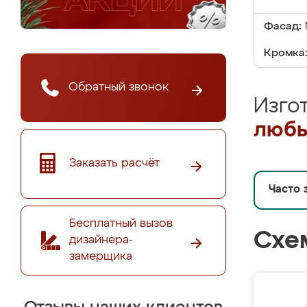
Фасад:
Кромка
Обратный звонок
Изго
любы
Заказать расчёт
Часто 
Бесплатный вызов
Схе
дизайнера-
замерщика