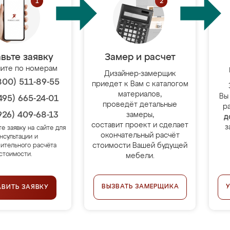
вьте заявку
Замер и расчет
ите по номерам
Дизайнер-замерщик
800) 511-89-55
приедет к Вам с каталогом
материалов,
Вы
495) 665-24-01
проведёт детальные
р
926) 409-68-13
замеры,
д
составит проект и сделает
з
те заявку на сайте для
окончательный расчёт
нсультации и
стоимости Вашей будущей
ительного расчёта
стоимости.
мебели.
ВЫЗВАТЬ ЗАМЕРЩИКА
АВИТЬ ЗАЯВКУ