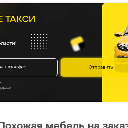
Е ТАКСИ
ласти!
Отправить
о
ашению
Похожая мебель на зака