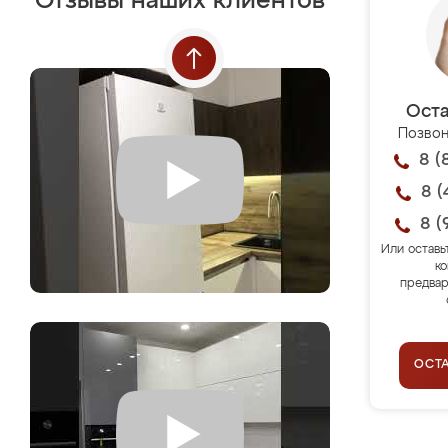
Отзывы наших клиентов
Оста
Позвон
8 (
8 (
8 (
Или оставь
ко
предвар
ОСТ