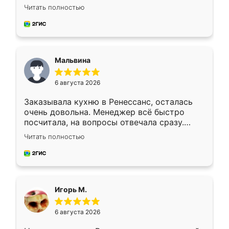
Ждал меньше месяца, сборщик с прямыми
Читать полностью
руками. По цене вышло адекватно.
Рекомендую!
Мальвина
6 августа 2026
Заказывала кухню в Ренессанс, осталась
очень довольна. Менеджер всё быстро
посчитала, на вопросы отвечала сразу.
Замерщик приехал в субботу, подошёл к
Читать полностью
делу со всей ответственностью. Собрали
за день, ребята работали аккуратно, даже
пыли почти не было. Качество отличное,
ящики ходят плавно, ничего не скрипит.
Всё подошло как влитое.
Игорь М.
6 августа 2026