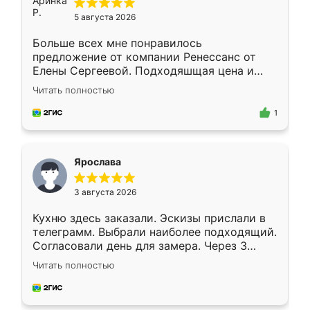
5 августа 2026
Больше всех мне понравилось
предложение от компании Ренессанс от
Елены Сергеевой. Подходяшщая цена и
короткие сроки изготовления. Приехавший
Читать полностью
для замера сотрудник Владислав
предложил по моему эскизу самый
1
подходящий вариант шкафа. Немного его
видоизменил, получилось даже лучше, чем
я хотела.
Ярослава
3 августа 2026
Кухню здесь заказали. Эскизы прислали в
телеграмм. Выбрали наиболее подходящий.
Согласовали день для замера. Через 3
недели кухня была уже готова. Остались
Читать полностью
довольны работой. Спасибо Ренессанс
мебель за качественную работу!