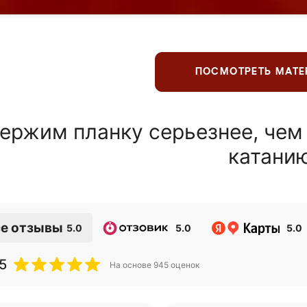
ПОСМОТРЕТЬ МАТ
ержим планку серьезнее, чем
катани
е отзывы
5.0
5.0
5.0
5
На основе
945
оценок