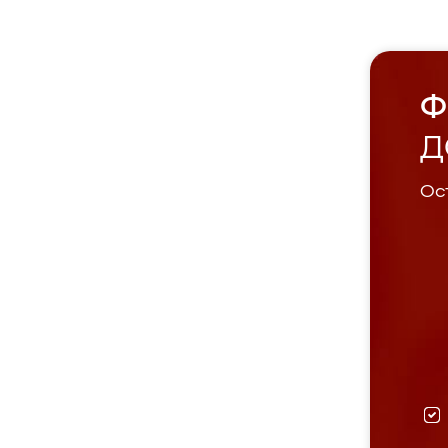
Ф
Д
Ост