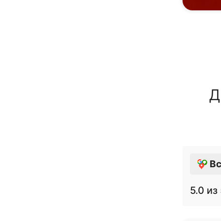
Д
Вс
5.0
из 