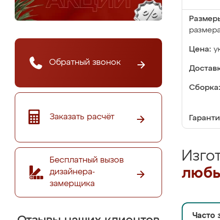
Размер
размер
Цена:
у
Обратный звонок
Доставк
Сборка
Заказать расчёт
Гаранти
Изго
Бесплатный вызов
любы
дизайнера-
замерщика
Часто 