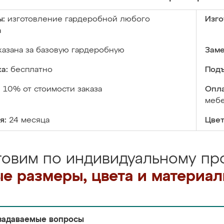
ы:
изготовление гардеробной любого
Изго
а
казана за базовую гардеробную
Заме
а:
бесплатно
Подъ
:
10% от стоимости заказа
Опла
меб
я:
24 месяца
Цвет
товим по индивидуальному про
е размеры, цвета и материа
задаваемые вопросы