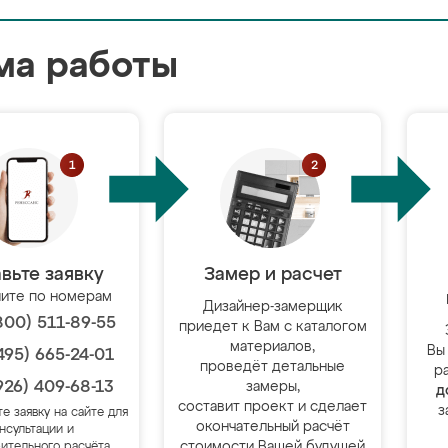
ма работы
вьте заявку
Замер и расчет
ите по номерам
Дизайнер-замерщик
800) 511-89-55
приедет к Вам с каталогом
материалов,
Вы
495) 665-24-01
проведёт детальные
р
926) 409-68-13
замеры,
д
составит проект и сделает
з
те заявку на сайте для
окончательный расчёт
нсультации и
стоимости Вашей будущей
ительного расчёта