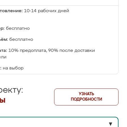
товление:
10-14 рабочих дней
р:
бесплатно
ём:
бесплатно
та:
10% предоплата, 90% после доставки
ели
:
на выбор
екту:
УЗНАТЬ
лы
ПОДРОБНОСТИ
▼