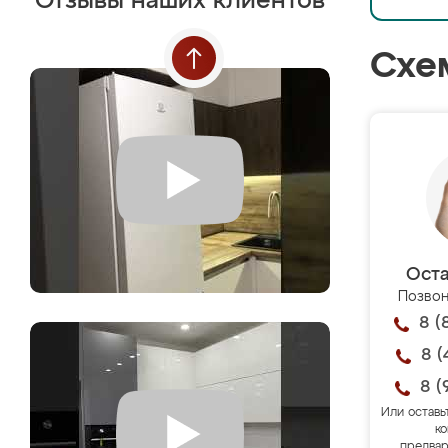
Отзывы наших клиентов
Схе
Оста
Позвон
8 (
8 (
8 (
Или оставь
ко
предвар