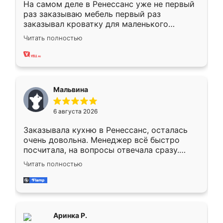
На самом деле в Ренессанс уже не первый
раз заказываю мебель первый раз
заказывал кроватку для маленького
ребёнка при его рождении ,во второй раз
Читать полностью
заказал шкаф-купе. По качеству очень
хорошее сборка достаточно быстрая,
также адекватные цены. До этого
сравнивал с разными конкурентами в этом
сегменте ,выбор у конкурентов куда
Мальвина
меньше, здесь же он более разнообразный.
Мне нравится ,если что-то потребуется из
6 августа 2026
мебели буду заказывать только здесь.
Заказывала кухню в Ренессанс, осталась
очень довольна. Менеджер всё быстро
посчитала, на вопросы отвечала сразу.
Замерщик приехал в субботу, подошёл к
Читать полностью
делу со всей ответственностью. Собрали
за день, ребята работали аккуратно, даже
пыли почти не было. Качество отличное,
ящики ходят плавно, ничего не скрипит.
Всё подошло как влитое.
Аринка Р.