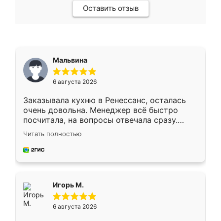
Оставить отзыв
Мальвина
6 августа 2026
Заказывала кухню в Ренессанс, осталась
очень довольна. Менеджер всё быстро
посчитала, на вопросы отвечала сразу.
Замерщик приехал в субботу, подошёл к
Читать полностью
делу со всей ответственностью. Собрали
за день, ребята работали аккуратно, даже
пыли почти не было. Качество отличное,
ящики ходят плавно, ничего не скрипит.
Всё подошло как влитое.
Игорь М.
6 августа 2026