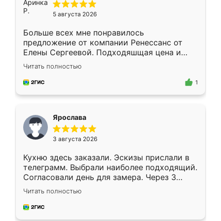
5 августа 2026
Больше всех мне понравилось
предложение от компании Ренессанс от
Елены Сергеевой. Подходяшщая цена и
короткие сроки изготовления. Приехавший
Читать полностью
для замера сотрудник Владислав
предложил по моему эскизу самый
1
подходящий вариант шкафа. Немного его
видоизменил, получилось даже лучше, чем
я хотела.
Ярослава
3 августа 2026
Кухню здесь заказали. Эскизы прислали в
телеграмм. Выбрали наиболее подходящий.
Согласовали день для замера. Через 3
недели кухня была уже готова. Остались
Читать полностью
довольны работой. Спасибо Ренессанс
мебель за качественную работу!