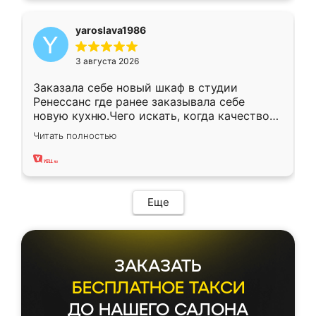
yaroslava1986
3 августа 2026
Заказала себе новый шкаф в студии
Ренессанс где ранее заказывала себе
новую кухню.Чего искать, когда качеством
вполне довольна. Служит кухня уже почти
Читать полностью
два года, нареканий нет.
Еще
ЗАКАЗАТЬ
БЕСПЛАТНОЕ ТАКСИ
ДО НАШЕГО САЛОНА