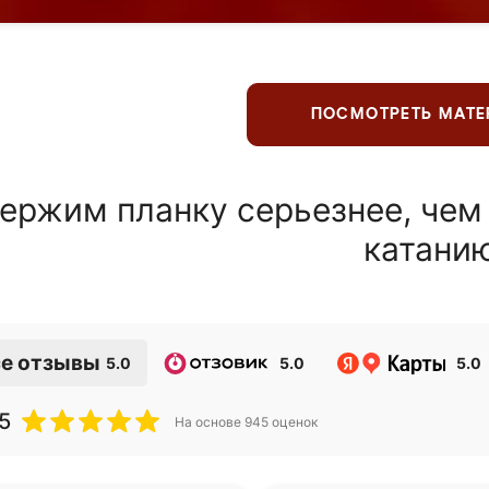
ПОСМОТРЕТЬ МАТ
ержим планку серьезнее, чем
катани
е отзывы
5.0
5.0
5.0
5
На основе
945
оценок