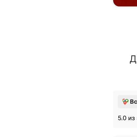
Д
Вс
5.0
из 