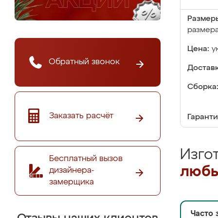
Размер
размер
Цена:
у
Обратный звонок
Доставк
Сборка
Заказать расчёт
Гаранти
Изго
Бесплатный вызов
любы
дизайнера-
замерщика
Часто 