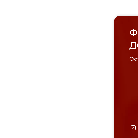
Ф
Д
Ост