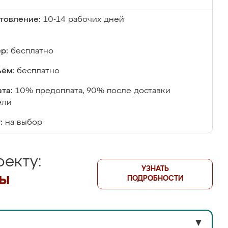
товление:
10-14 рабочих дней
р:
бесплатно
ём:
бесплатно
та:
10% предоплата, 90% после доставки
ели
:
на выбор
екту:
УЗНАТЬ
лы
ПОДРОБНОСТИ
▼