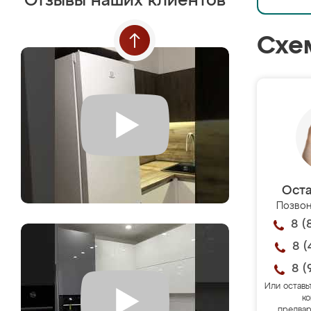
Отзывы наших клиентов
Схе
Оста
Позвон
8 (
8 (
8 (
Или оставь
ко
предвар