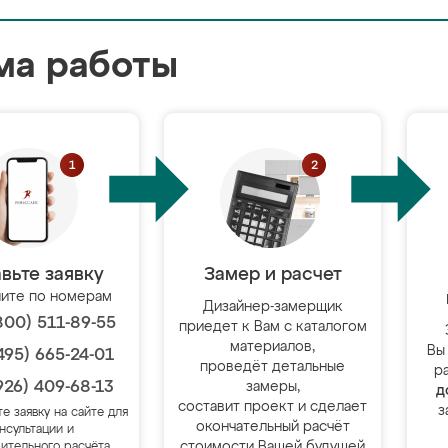
ма работы
вьте заявку
Замер и расчет
ите по номерам
Дизайнер-замерщик
800) 511-89-55
приедет к Вам с каталогом
материалов,
Вы
495) 665-24-01
проведёт детальные
р
926) 409-68-13
замеры,
д
составит проект и сделает
з
те заявку на сайте для
окончательный расчёт
нсультации и
стоимости Вашей будущей
ительного расчёта