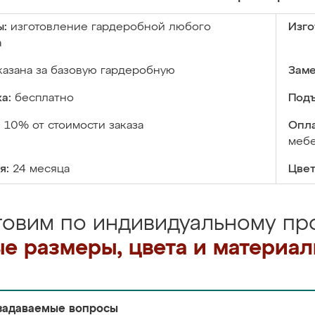
ы:
изготовление гардеробной любого
Изго
а
казана за базовую гардеробную
Заме
а:
бесплатно
Подъ
:
10% от стоимости заказа
Опла
меб
я:
24 месяца
Цвет
товим по индивидуальному про
е размеры, цвета и материа
задаваемые вопросы