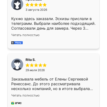
3 августа 2026
Кухню здесь заказали. Эскизы прислали в
телеграмм. Выбрали наиболее подходящий.
Согласовали день для замера. Через 3
недели кухня была уже готова. Остались
Читать полностью
довольны работой. Спасибо Ренессанс
мебель за качественную работу!
Rita S.
29 июля 2026
Заказывала мебель от Елены Сергеевой
Ренессанс. До этого рассматривала
несколько компаний, но в итоге выбрала
эту. Сначала обговорили условия, потом
Читать полностью
приехал замерщик, всё спокойно объяснил
и снял размеры. Изготовили в срок, с