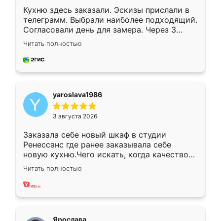
Кухню здесь заказали. Эскизы прислали в
телеграмм. Выбрали наиболее подходящий.
Согласовали день для замера. Через 3
недели кухня была уже готова. Остались
Читать полностью
довольны работой. Спасибо Ренессанс
мебель за качественную работу!
yaroslava1986
3 августа 2026
Заказала себе новый шкаф в студии
Ренессанс где ранее заказывала себе
новую кухню.Чего искать, когда качеством
вполне довольна. Служит кухня уже почти
Читать полностью
два года, нареканий нет.
Ярослава