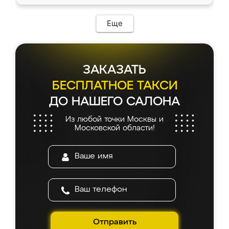
доставкой тоже никаких проблем не
возникло. Сборку выполнили аккуратно,
мебель сразу встала на свое место без
Еще
каких-либо доработок. Качеством осталась
довольна, все выглядит так, как и ожидала.
ЗАКАЗАТЬ
БЕСПЛАТНОЕ ТАКСИ
ДО НАШЕГО САЛОНА
Из любой точки Москвы и
Московской области!
Отправить