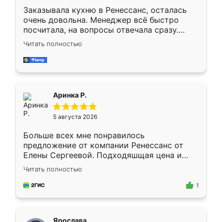
Заказывала кухню в Ренессанс, осталась
очень довольна. Менеджер всё быстро
посчитала, на вопросы отвечала сразу.
Замерщик приехал в субботу, подошёл к
Читать полностью
делу со всей ответственностью. Собрали
за день, ребята работали аккуратно, даже
пыли почти не было. Качество отличное,
ящики ходят плавно, ничего не скрипит.
Всё подошло как влитое.
Аринка Р.
5 августа 2026
Больше всех мне понравилось
предложение от компании Ренессанс от
Елены Сергеевой. Подходяшщая цена и
короткие сроки изготовления. Приехавший
Читать полностью
для замера сотрудник Владислав
предложил по моему эскизу самый
1
подходящий вариант шкафа. Немного его
видоизменил, получилось даже лучше, чем
я хотела.
Ярослава