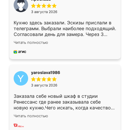
3 августа 2026
Кухню здесь заказали. Эскизы прислали в
телеграмм. Выбрали наиболее подходящий.
Согласовали день для замера. Через 3
недели кухня была уже готова. Остались
Читать полностью
довольны работой. Спасибо Ренессанс
мебель за качественную работу!
yaroslava1986
3 августа 2026
Заказала себе новый шкаф в студии
Ренессанс где ранее заказывала себе
новую кухню.Чего искать, когда качеством
вполне довольна. Служит кухня уже почти
Читать полностью
два года, нареканий нет.