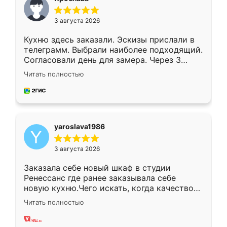
3 августа 2026
Кухню здесь заказали. Эскизы прислали в
телеграмм. Выбрали наиболее подходящий.
Согласовали день для замера. Через 3
недели кухня была уже готова. Остались
Читать полностью
довольны работой. Спасибо Ренессанс
мебель за качественную работу!
yaroslava1986
3 августа 2026
Заказала себе новый шкаф в студии
Ренессанс где ранее заказывала себе
новую кухню.Чего искать, когда качеством
вполне довольна. Служит кухня уже почти
Читать полностью
два года, нареканий нет.