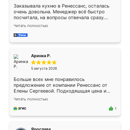
Заказывала кухню в Ренессанс, осталась
очень довольна. Менеджер всё быстро
посчитала, на вопросы отвечала сразу.
Замерщик приехал в субботу, подошёл к
Читать полностью
делу со всей ответственностью. Собрали
за день, ребята работали аккуратно, даже
пыли почти не было. Качество отличное,
ящики ходят плавно, ничего не скрипит.
Всё подошло как влитое.
Аринка Р.
5 августа 2026
Больше всех мне понравилось
предложение от компании Ренессанс от
Елены Сергеевой. Подходяшщая цена и
короткие сроки изготовления. Приехавший
Читать полностью
для замера сотрудник Владислав
предложил по моему эскизу самый
1
подходящий вариант шкафа. Немного его
видоизменил, получилось даже лучше, чем
я хотела.
Ярослава