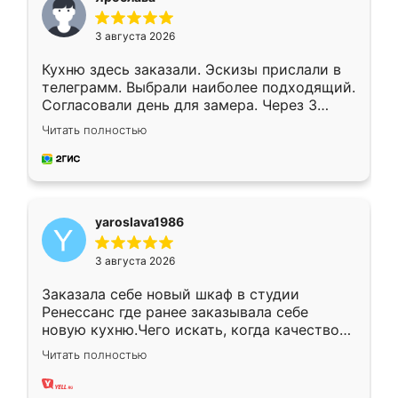
3 августа 2026
Кухню здесь заказали. Эскизы прислали в
телеграмм. Выбрали наиболее подходящий.
Согласовали день для замера. Через 3
недели кухня была уже готова. Остались
Читать полностью
довольны работой. Спасибо Ренессанс
мебель за качественную работу!
yaroslava1986
3 августа 2026
Заказала себе новый шкаф в студии
Ренессанс где ранее заказывала себе
новую кухню.Чего искать, когда качеством
вполне довольна. Служит кухня уже почти
Читать полностью
два года, нареканий нет.