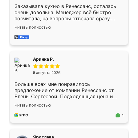
Заказывала кухню в Ренессанс, осталась
очень довольна. Менеджер всё быстро
посчитала, на вопросы отвечала сразу.
Замерщик приехал в субботу, подошёл к
Читать полностью
делу со всей ответственностью. Собрали
за день, ребята работали аккуратно, даже
пыли почти не было. Качество отличное,
ящики ходят плавно, ничего не скрипит.
Всё подошло как влитое.
Аринка Р.
5 августа 2026
Больше всех мне понравилось
предложение от компании Ренессанс от
Елены Сергеевой. Подходяшщая цена и
короткие сроки изготовления. Приехавший
Читать полностью
для замера сотрудник Владислав
предложил по моему эскизу самый
1
подходящий вариант шкафа. Немного его
видоизменил, получилось даже лучше, чем
я хотела.
Ярослава