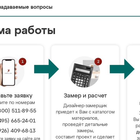
задаваемые вопросы
ма работы
вьте заявку
Замер и расчет
ите по номерам
Дизайнер-замерщик
800) 511-89-55
приедет к Вам с каталогом
материалов,
Вы
495) 665-24-01
проведёт детальные
р
926) 409-68-13
замеры,
д
составит проект и сделает
з
те заявку на сайте для