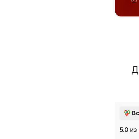
Д
Вс
5.0
из 