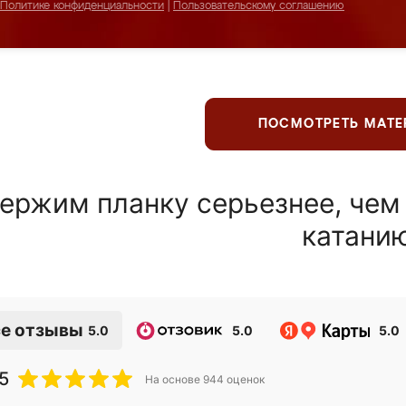
Политике конфиденциальности
|
Пользовательскому соглашению
ПОСМОТРЕТЬ МАТ
ержим планку серьезнее, чем
катани
е отзывы
5.0
5.0
5.0
5
На основе
944
оценок