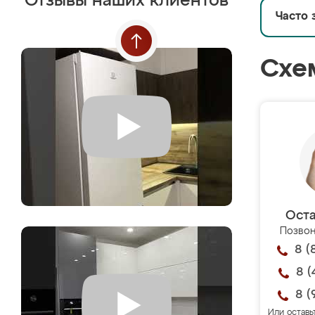
Отзывы наших клиентов
Часто 
Схе
Оста
Позвон
8 (
8 (
8 (
Или оставь