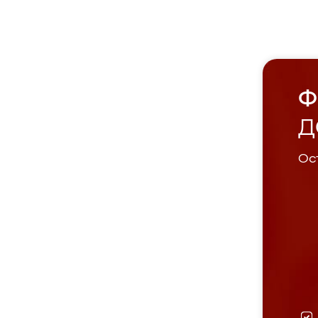
Ф
Д
Ост